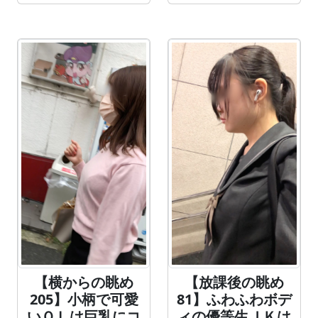
【横からの眺め
【放課後の眺め
205】小柄で可愛
81】ふわふわボデ
いＯＬは巨乳にコ
ィの優等生ＪＫは