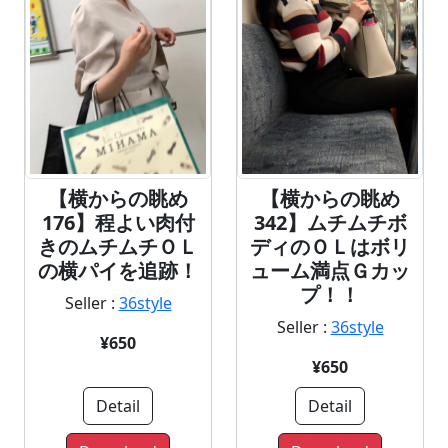
【横からの眺め
【横からの眺め
342】ムチムチボ
176】程よい肉付
ディのＯＬはボリ
きのムチムチＯＬ
ューム満点Ｇカッ
の横パイを追跡！
プ！！
Seller :
36style
Seller :
36style
¥650
¥650
Detail
Detail