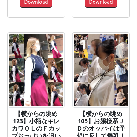
Download
Download
【横からの眺め
【横からの眺め
123】小柄なキレ
105】お嬢様系Ｊ
カワＯＬのＦカッ
Ｄのオッパイは予
プおっぱいを追い
想に反して爆乳！