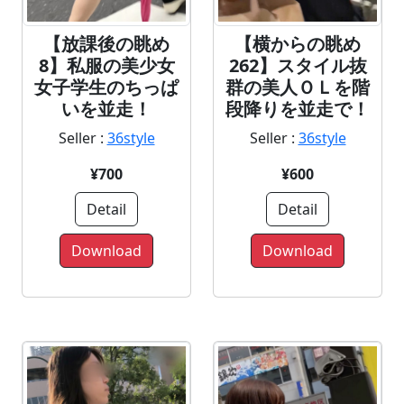
【横からの眺め
【放課後の眺め
262】スタイル抜
8】私服の美少女
群の美人ＯＬを階
女子学生のちっぱ
段降りを並走で！
いを並走！
Seller :
36style
Seller :
36style
¥600
¥700
Detail
Detail
Download
Download