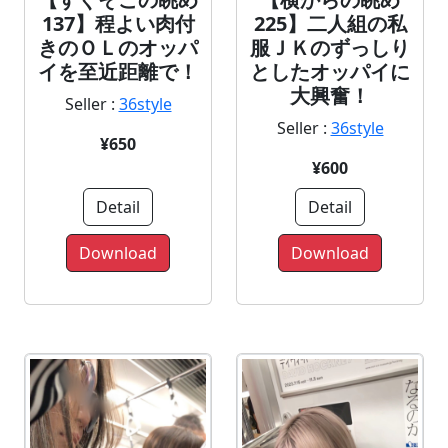
225】二人組の私
137】程よい肉付
服ＪＫのずっしり
きのＯＬのオッパ
としたオッパイに
イを至近距離で！
大興奮！
Seller :
36style
Seller :
36style
¥650
¥600
Detail
Detail
Download
Download