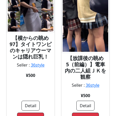
【横からの眺め
97】タイトワンピ
のキャリアウーマ
ンは隠れ巨乳！
【放課後の眺め
5（前編）】電車
Seller :
36style
内の二人組ＪＫを
¥500
観察
Seller :
36style
¥500
Detail
Detail