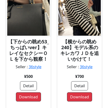
【下からの眺め53_
【横からの眺め
ちっぱいver】キ
240】モデル系の
レイなセクシーＯ
キレカワＪＤを追
Ｌを下から観察！
いかけて！
Seller :
36style
Seller :
36style
¥500
¥700
Detail
Detail
Download
Download