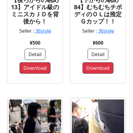
84】むちむちチボ
13】アイドル級の
ディのＯＬは推定
ミニスカＪＤを背
Ｇカップ！！
後から！
Seller :
36style
Seller :
36style
¥600
¥500
Detail
Detail
Download
Download